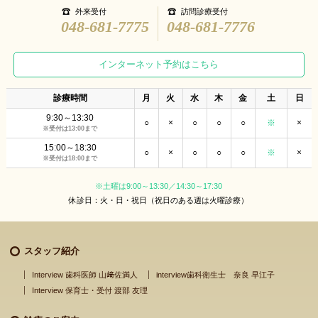
外来受付
訪問診療受付
048-681-7775
048-681-7776
インターネット予約はこちら
診療時間
月
火
水
木
金
土
日
9:30～13:30
○
×
○
○
○
※
×
※受付は13:00まで
15:00～18:30
○
×
○
○
○
※
×
※受付は18:00まで
※土曜は9:00～13:30／14:30～17:30
休診日：火・日・祝日（祝日のある週は火曜診療）
スタッフ紹介
Interview 歯科医師 山﨑佐満人
interview歯科衛生士 奈良 早江子
Interview 保育士・受付 渡部 友理