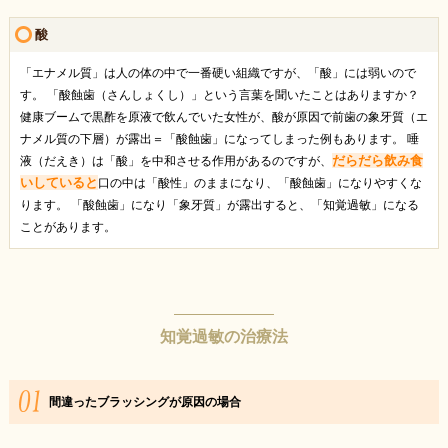
酸
「エナメル質」は人の体の中で一番硬い組織ですが、「酸」には弱いので
す。 「酸蝕歯（さんしょくし）」という言葉を聞いたことはありますか？
健康ブームで黒酢を原液で飲んでいた女性が、酸が原因で前歯の象牙質（エ
ナメル質の下層）が露出＝「酸蝕歯」になってしまった例もあります。 唾
だらだら飲み食
液（だえき）は「酸」を中和させる作用があるのですが、
いしていると
口の中は「酸性」のままになり、「酸蝕歯」になりやすくな
ります。 「酸蝕歯」になり「象牙質」が露出すると、「知覚過敏」になる
ことがあります。
知覚過敏の治療法
間違ったブラッシングが原因の場合