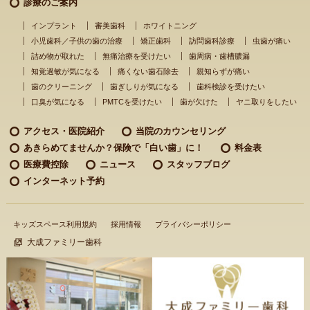
診療のご案内
インプラント
審美歯科
ホワイトニング
小児歯科／子供の歯の治療
矯正歯科
訪問歯科診療
虫歯が痛い
詰め物が取れた
無痛治療を受けたい
歯周病・歯槽膿漏
知覚過敏が気になる
痛くない歯石除去
親知らずが痛い
歯のクリーニング
歯ぎしりが気になる
歯科検診を受けたい
口臭が気になる
PMTCを受けたい
歯が欠けた
ヤニ取りをしたい
アクセス・医院紹介
当院のカウンセリング
あきらめてませんか？
保険で「白い歯」に！
料金表
医療費控除
ニュース
スタッフブログ
インターネット予約
キッズスペース利用規約
採用情報
プライバシーポリシー
大成ファミリー歯科