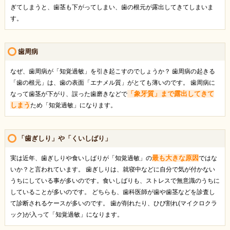
ぎてしまうと、歯茎も下がってしまい、歯の根元が露出してきてしまいま
す。
歯周病
なぜ、歯周病が「知覚過敏」を引き起こすのでしょうか？ 歯周病の起きる
「歯の根元」は、歯の表面「エナメル質」がとても薄いのです。 歯周病に
「象牙質」まで露出してきて
なって歯茎が下がり、誤った歯磨きなどで
しまう
ため「知覚過敏」になります。
「歯ぎしり」や「くいしばり」
最も大きな原因
実は近年、歯ぎしりや食いしばりが「知覚過敏」の
ではな
いか？と言われています。 歯ぎしりは、就寝中などに自分で気が付かない
うちにしている事が多いのです。食いしばりも、ストレスで無意識のうちに
していることが多いのです。 どちらも、歯科医師が歯や歯茎などを診査し
て診断されるケースが多いのです。 歯が削れたり、ひび割れ(マイクロクラ
ック)が入って「知覚過敏」になります。