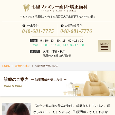
〒337-0012 埼玉県さいたま市見沼区大字東宮下字梅ノ木453番1
外来受付
訪問診療受付
048-681-7775
048-681-7776
9：30～13：30／15：00～18：30
診療
MENU
土曜 9：00～13：30／14：30～17：30
火曜・日曜・祝日
休診日
祝日のある週は火曜診療
HOME
：
診療のご案内
： 知覚過敏が気になる
診療のご案内
ー 知覚過敏が気になる ー
Care & Cure
「冷たい飲み物を飲んだ時や、歯磨きをしていると、歯
がしみる！」 もしかすると「知覚過敏」かもしれませ