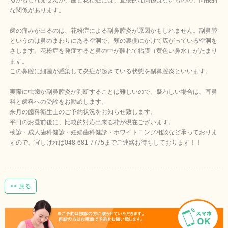
るかもしれませんが、歯と花粉症には、直接的な関係はないものの、間接的
な関係があります。
歯の痛みが出るのは、花粉症による副鼻腔炎が原因かもしれません。副鼻腔
というのは鼻のまわりにある空洞で、頬の裏側にかけて広がっている空洞を
さします。花粉症を発症すると鼻の中が腫れて粘膜（黄色い鼻水）がたまり
ます。
この鼻腔に細菌が感染して炎症が起きている状態を副鼻腔炎といいます。
実際に虫歯か副鼻腔炎か判断することは難しいので、疑わしい場合は、耳鼻
科と歯科への受診をお勧めします。
来月の歯科衛生士のご予約状況をお知らせ致します。
平日のお昼前後に、比較的対応出来る枠が現在ございます。
検診・成人歯科健診・妊婦歯科健診・ホワイトニング相談など承っておりま
すので、宜しければ048-681-7775までご連絡お待ちしております！！
<< 戻る