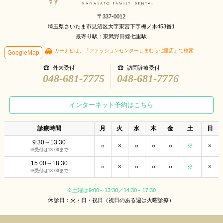
〒337-0012
埼玉県さいたま市見沼区大字東宮下字梅ノ木453番1
最寄り駅：東武野田線七里駅
カーナビは、「ファッションセンターしまむら七里店」で検索
GoogleMap
外来受付
訪問診療受付
048-681-7775
048-681-7776
インターネット予約はこちら
診療時間
月
火
水
木
金
土
日
9:30～13:30
○
×
○
○
○
※
×
※受付は13:00まで
15:00～18:30
○
×
○
○
○
※
×
※受付は18:00まで
※土曜は9:00～13:30／14:30～17:30
休診日：火・日・祝日（祝日のある週は火曜診療）