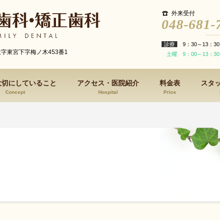
外来受付
048-681-
診療
9：30～13：30
大字東宮下字梅ノ木453番1
土曜 9：00～13：30
大切にしていること
アクセス・医院紹介
料金表
スタ
Concept
Hospital
Price