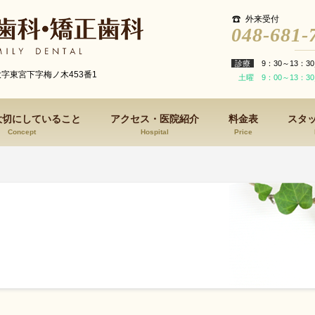
外来受付
048-681-
診療
9：30～13：30
大字東宮下字梅ノ木453番1
土曜 9：00～13：30
大切にしていること
アクセス・医院紹介
料金表
スタ
Concept
Hospital
Price