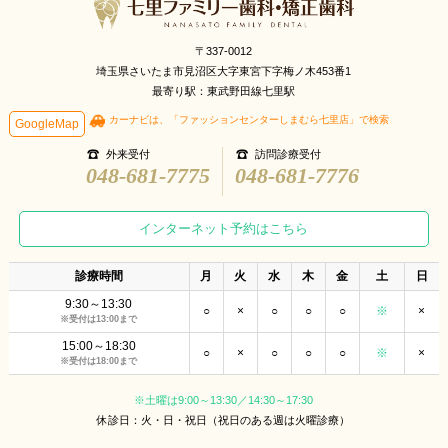
〒337-0012
埼玉県さいたま市見沼区大字東宮下字梅ノ木453番1
最寄り駅：東武野田線七里駅
カーナビは、「ファッションセンターしまむら七里店」で検索
GoogleMap
外来受付
訪問診療受付
048-681-7775
048-681-7776
インターネット予約はこちら
診療時間
月
火
水
木
金
土
日
9:30～13:30
○
×
○
○
○
※
×
※受付は13:00まで
15:00～18:30
○
×
○
○
○
※
×
※受付は18:00まで
※土曜は9:00～13:30／14:30～17:30
休診日：火・日・祝日（祝日のある週は火曜診療）