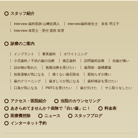
スタッフ紹介
Interview 歯科医師 山﨑佐満人
interview歯科衛生士 奈良 早江子
Interview 保育士・受付 渡部 友理
診療のご案内
インプラント
審美歯科
ホワイトニング
小児歯科／子供の歯の治療
矯正歯科
訪問歯科診療
虫歯が痛い
詰め物が取れた
無痛治療を受けたい
歯周病・歯槽膿漏
知覚過敏が気になる
痛くない歯石除去
親知らずが痛い
歯のクリーニング
歯ぎしりが気になる
歯科検診を受けたい
口臭が気になる
PMTCを受けたい
歯が欠けた
ヤニ取りをしたい
アクセス・医院紹介
当院のカウンセリング
あきらめてませんか？
保険で「白い歯」に！
料金表
医療費控除
ニュース
スタッフブログ
インターネット予約