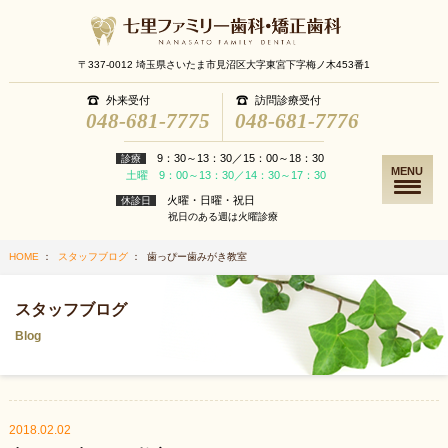
〒337-0012 埼玉県さいたま市見沼区大字東宮下字梅ノ木453番1
外来受付
訪問診療受付
048-681-7775
048-681-7776
9：30～13：30／15：00～18：30
診療
MENU
土曜 9：00～13：30／14：30～17：30
火曜・日曜・祝日
休診日
祝日のある週は火曜診療
HOME
：
スタッフブログ
： 歯っぴー歯みがき教室
スタッフブログ
Blog
2018.02.02