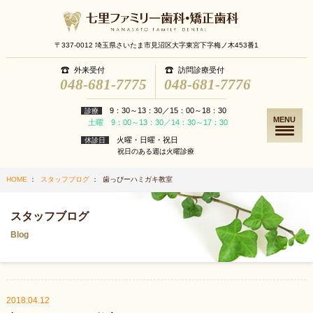
〒337-0012 埼玉県さいたま市見沼区大字東宮下字梅ノ木453番1
外来受付
訪問診療受付
048-681-7775
048-681-7776
9：30～13：30／15：00～18：30
診療
MENU
土曜 9：00～13：30／14：30～17：30
火曜・日曜・祝日
休診日
祝日のある週は火曜診療
HOME
：
スタッフブログ
： 歯っぴーハミガキ教室
スタッフブログ
Blog
2018.04.12