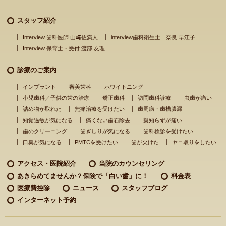
スタッフ紹介
Interview 歯科医師 山﨑佐満人
interview歯科衛生士 奈良 早江子
Interview 保育士・受付 渡部 友理
診療のご案内
インプラント
審美歯科
ホワイトニング
小児歯科／子供の歯の治療
矯正歯科
訪問歯科診療
虫歯が痛い
詰め物が取れた
無痛治療を受けたい
歯周病・歯槽膿漏
知覚過敏が気になる
痛くない歯石除去
親知らずが痛い
歯のクリーニング
歯ぎしりが気になる
歯科検診を受けたい
口臭が気になる
PMTCを受けたい
歯が欠けた
ヤニ取りをしたい
アクセス・医院紹介
当院のカウンセリング
あきらめてませんか？
保険で「白い歯」に！
料金表
医療費控除
ニュース
スタッフブログ
インターネット予約