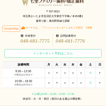
〒337-0012
埼玉県さいたま市見沼区大字東宮下字梅ノ木453番1
最寄り駅：東武野田線七里駅
カーナビは、「ファッションセンターしまむら七里店」で検索
GoogleMap
外来受付
訪問診療受付
048-681-7775
048-681-7776
インターネット予約はこちら
診療時間
月
火
水
木
金
土
日
9:30～13:30
○
×
○
○
○
※
×
※受付は13:00まで
15:00～18:30
○
×
○
○
○
※
×
※受付は18:00まで
※土曜は9:00～13:30／14:30～17:30
休診日：火・日・祝日（祝日のある週は火曜診療）