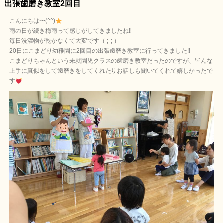
出張歯磨き教室2回目
こんにちは〜(^^)
雨の日が続き梅雨って感じがしてきましたね‼︎
毎日洗濯物が乾かなくて大変です（ ; ; ）
20日にこまどり幼稚園に2回目の出張歯磨き教室に行ってきました‼︎
こまどりちゃんという未就園児クラスの歯磨き教室だったのですが、皆んな
上手に真似をして歯磨きをしてくれたりお話しも聞いてくれて嬉しかったで
す