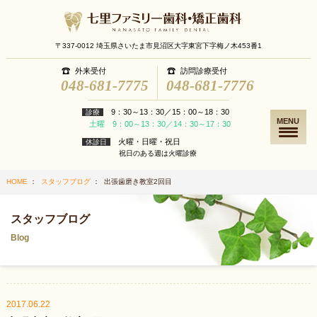
〒337-0012 埼玉県さいたま市見沼区大字東宮下字梅ノ木453番1
外来受付
訪問診療受付
048-681-7775
048-681-7776
9：30～13：30／15：00～18：30
診療
MENU
土曜 9：00～13：30／14：30～17：30
火曜・日曜・祝日
休診日
祝日のある週は火曜診療
HOME
：
スタッフブログ
： 出張歯磨き教室2回目
スタッフブログ
Blog
2017.06.22