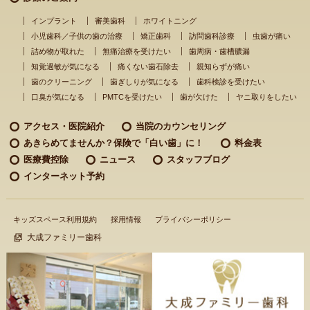
インプラント
審美歯科
ホワイトニング
小児歯科／子供の歯の治療
矯正歯科
訪問歯科診療
虫歯が痛い
詰め物が取れた
無痛治療を受けたい
歯周病・歯槽膿漏
知覚過敏が気になる
痛くない歯石除去
親知らずが痛い
歯のクリーニング
歯ぎしりが気になる
歯科検診を受けたい
口臭が気になる
PMTCを受けたい
歯が欠けた
ヤニ取りをしたい
アクセス・医院紹介
当院のカウンセリング
あきらめてませんか？
保険で「白い歯」に！
料金表
医療費控除
ニュース
スタッフブログ
インターネット予約
キッズスペース利用規約
採用情報
プライバシーポリシー
大成ファミリー歯科