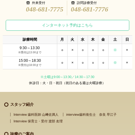
外来受付
訪問診療受付
048-681-7775
048-681-7776
インターネット予約はこちら
診療時間
月
火
水
木
金
土
日
9:30～13:30
○
×
○
○
○
※
×
※受付は13:00まで
15:00～18:30
○
×
○
○
○
※
×
※受付は18:00まで
※土曜は9:00～13:30／14:30～17:30
休診日：火・日・祝日（祝日のある週は火曜診療）
スタッフ紹介
Interview 歯科医師 山﨑佐満人
interview歯科衛生士 奈良 早江子
Interview 保育士・受付 渡部 友理
診療のご案内