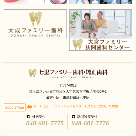
〒337-0012
埼玉県さいたま市見沼区大字東宮下字梅ノ木453番1
最寄り駅：東武野田線七里駅
カーナビは、「ファッションセンターしまむら七里店」で検索
GoogleMap
外来受付
訪問診療受付
048-681-7775
048-681-7776