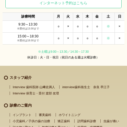
インターネット予約はこちら
診療時間
月
火
水
木
金
土
日
9:30～13:30
○
×
○
○
○
※
×
※受付は13:00まで
15:00～18:30
○
×
○
○
○
※
×
※受付は18:00まで
※土曜は9:00～13:30／14:30～17:30
休診日：火・日・祝日（祝日のある週は火曜診療）
スタッフ紹介
Interview 歯科医師 山﨑佐満人
interview歯科衛生士 奈良 早江子
Interview 保育士・受付 渡部 友理
診療のご案内
インプラント
審美歯科
ホワイトニング
小児歯科／子供の歯の治療
矯正歯科
訪問歯科診療
虫歯が痛い