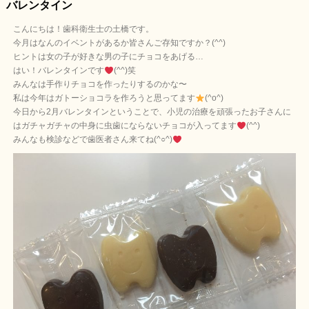
バレンタイン
こんにちは！歯科衛生士の土橋です。
今月はなんのイベントがあるか皆さんご存知ですか？(^^)
ヒントは女の子が好きな男の子にチョコをあげる…
はい！バレンタインです
(^^)笑
みんなは手作りチョコを作ったりするのかな〜
私は今年はガトーショコラを作ろうと思ってます
(^o^)
今日から2月バレンタインということで、小児の治療を頑張ったお子さんに
はガチャガチャの中身に虫歯にならないチョコが入ってます
(^^)
みんなも検診などで歯医者さん来てね(^○^)