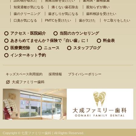
詰め物が取れた
無痛治療を受けたい
歯周病・歯槽膿漏
知覚過敏が気になる
痛くない歯石除去
親知らずが痛い
歯のクリーニング
歯ぎしりが気になる
歯科検診を受けたい
口臭が気になる
PMTCを受けたい
歯が欠けた
ヤニ取りをしたい
アクセス・医院紹介
当院のカウンセリング
あきらめてませんか？
保険で「白い歯」に！
料金表
医療費控除
ニュース
スタッフブログ
インターネット予約
キッズスペース利用規約
採用情報
プライバシーポリシー
大成ファミリー歯科
Copyright © 七里ファミリー歯科 | All Rights Reserved.